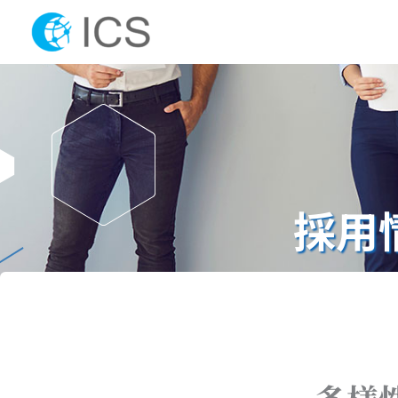
内
容
を
ス
キ
ッ
プ
採用