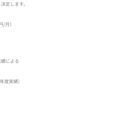
し決定します。
円/月）
業績による
23年度実績）